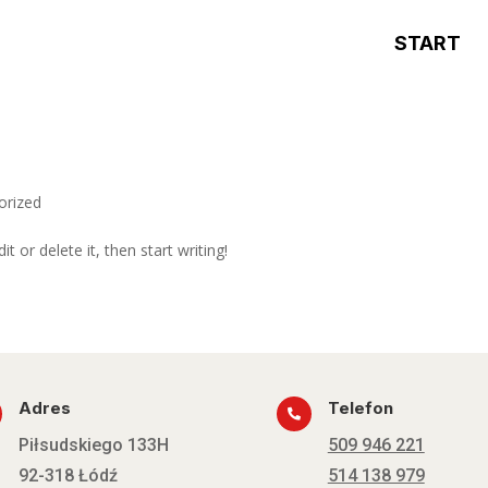
START
orized
t or delete it, then start writing!
Adres
Telefon

Piłsudskiego 133H
509 946 221
92-318 Łódź
514 138 979